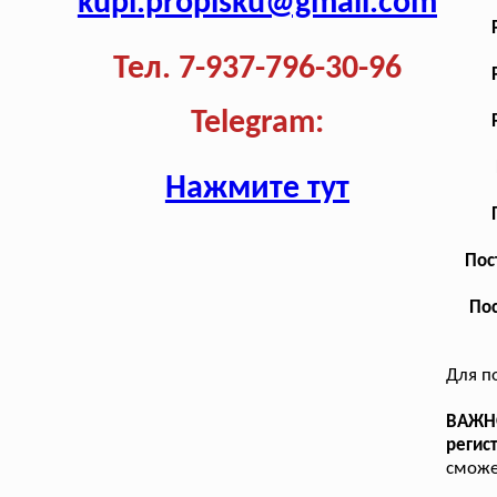
kupi.propisku@gmail.com
Тел. 7-937-796-30-96
Telegram:
Нажмите тут
Пос
Пос
Для п
ВАЖНО
регис
сможе