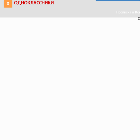
ОДНОКЛАССНИКИ
Прописка в Кон
С