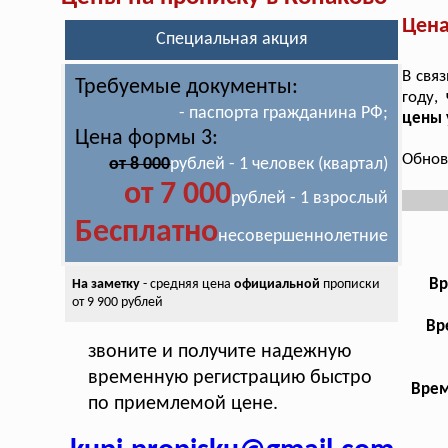
Цена
Специальная акция
В свя
Требуемые документы:
году,
- паспорта гражданина РФ;
цены 
Цена формы 3:
Обнов
от 8 000
рублей - 1 человек (квартал)
от 7 000
рублей - 1 взрослый
Бесплатно
несовершеннолетние
Вр
На заметку
- средняя цена
официальной
прописки
от 9 900 рублей
Вр
звоните и получите надежную
временную регистрацию быстро
Врем
по приемлемой цене.