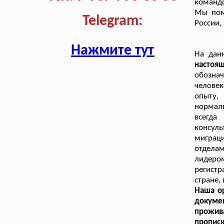
командо
Мы пом
Telegram:
России,
Нажмите тут
На дан
настоя
обознач
челове
опыту,
нормал
всегда
консул
миграц
отдела
лидеро
регистр
стране,
Наша ор
докуме
прожива
пропис