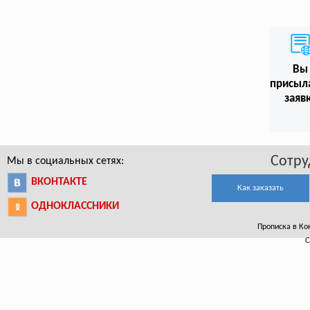
Вы
присыл
заяв
Сотру
Мы в социальных сетях:
ВКОНТАКТЕ
Как заказать
ОДНОКЛАССНИКИ
Прописка в Кон
С