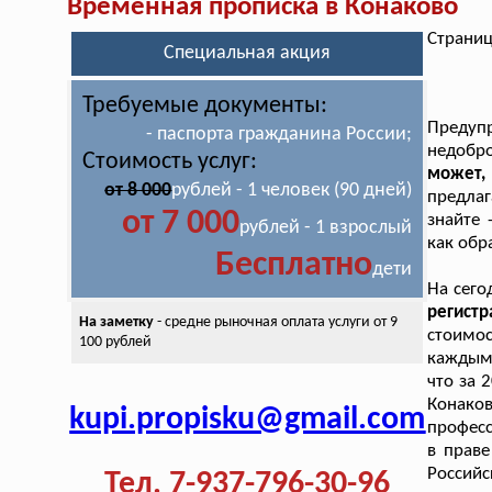
Временная прописка в Конаково
Страниц
Специальная акция
Требуемые документы:
Преду
- паспорта гражданина России;
недобр
Стоимость услуг:
может,
от 8 000
рублей - 1 человек (90 дней)
предлаг
от 7 000
знайте 
рублей - 1 взрослый
как обр
Бесплатно
дети
На сего
регист
На заметку
- средне рыночная оплата
услуги от 9
стоимо
100 рублей
каждым 
что за 
Конаков
kupi.propisku@gmail.com
професс
в прав
Россий
Тел. 7-937-796-30-96