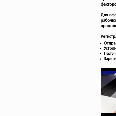
факторо
Для офо
рабочи
продол
Регистр
Отпра
Устрои
Получ
Зарег